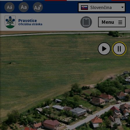
Jazyk
Slovenčina
Pravotice
Menu
Oficiálna stránka