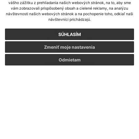
vášho zážitku z prehliadania našich webových stránok, na to, aby sme
vám zobrazovali prispôsobený obsah a cielené reklamy, na analýzu
Informácie o stránke:
návštevnosti našich webových stránok a na pochopenie toho, odkiaľ naši
návštevníci prichádzajú.
Vyhlásenie o prístupnosti
Autorské práva
SÚHLASÍM
Ochrana osobných údajov
Zmeniť moje nastavenia
Navigácia:
Odmietam
Vytlačiť aktuálnu stránku
Mapa stránok
Cookies
Rýchle odkazy:
Naša obec
História
Fotogaléria
Školstvo
Aktualizované: