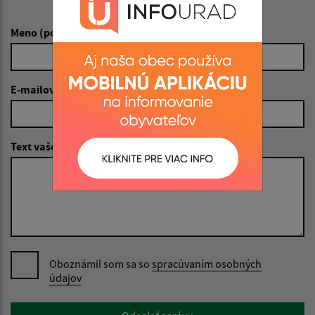
Napíšte nám:
Meno (povinné)
E-mailová adresa (povinné)
Text vašej správy (povinné)
Oboznámil som sa so
spracúvaním osobných
údajov
Google reCaptcha Response