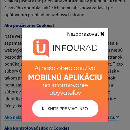
veľkosť písma a iné predvoľby zobrazenia) v priebehu určitého
časového obdobia, takže ich nemusíte znova zadávať pri
opätovnom prehliadaní webových stránok.
Ako používame Cookies?
Nezobrazovať
Naše webové stránky používajú súbory Cookies na
zapamätanie nastavení používateľa a lepšie prispôsobenie
webových stránok záujmom návštevníka. Hoci Cookies nie sú
bezpodmienečne potrebné na fungovanie webových stránok,
ponúkajú pri návšteve webových stránok vyšší komfort. Tieto
súbory Cookies môžete odstrániť alebo zablokovať, avšak v
takom prípade niektoré funkcie týchto webových stránok
nemusia fungovať podľa určenia. Informácie týkajúce sa
súborov Cookies sa nepoužívajú na to, aby vás osobne
identifikovali. Tieto súbory Cookies sa nepoužívajú na iné
účely ako tie, ktoré sú tu popísané.
Ako nakladá Google s vašimi súbormi Cookies nájdete
tu
.
Ako kontrolovať súbory Cookies