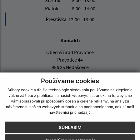
Štvrtok:
8:00 - 13:00
Piatok:
8:00 - 14:00
Prestávka:
12:00 - 13:00
Kontakt:
Obecný úrad Pravotice
Pravotice 44
956 35 Nedašovce
info@obecpravotice.sk
Používame cookies
+421 38 768 73 18
Súbory cookie a ďalšie technológie sledovania používame na zlepšenie
vášho zážitku z prehliadania našich webových stránok, na to, aby sme
IČO: 00310972
vám zobrazovali prispôsobený obsah a cielené reklamy, na analýzu
návštevnosti našich webových stránok a na pochopenie toho, odkiaľ naši
návštevníci prichádzajú.
SÚHLASÍM