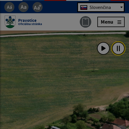
Jazyk
Slovenčina
Pravotice
Menu
Oficiálna stránka