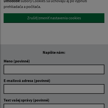
Dlhodobé
súbory Cookies sa uchovajú aj po vypnutí
prehliadača a počítača.
Zrušiť/zmeniť nastavenia cookies
Napíšte nám:
Meno (povinné)
E-mailová adresa (povinné)
Text vašej správy (povinné)