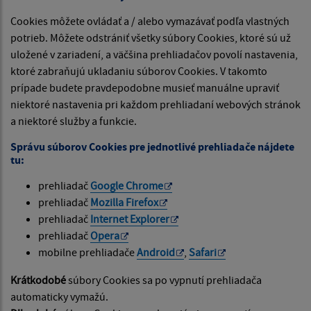
Cookies môžete ovládať a / alebo vymazávať podľa vlastných
potrieb. Môžete odstrániť všetky súbory Cookies, ktoré sú už
uložené v zariadení, a väčšina prehliadačov povolí nastavenia,
ktoré zabraňujú ukladaniu súborov Cookies. V takomto
prípade budete pravdepodobne musieť manuálne upraviť
niektoré nastavenia pri každom prehliadaní webových stránok
a niektoré služby a funkcie.
Správu súborov Cookies pre jednotlivé prehliadače nájdete
tu:
prehliadač
Google Chrome
prehliadač
Mozilla Firefox
prehliadač
Internet Explorer
prehliadač
Opera
mobilne prehliadače
Android
,
Safari
Krátkodobé
súbory Cookies sa po vypnutí prehliadača
automaticky vymažú.