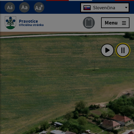
Jazyk
Slovenčina
Pravotice
Menu
Oficiálna stránka