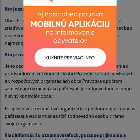
Kto je zamestnávateľom?
Obec Pravotice, príspevkové a rozpočtové organizácie v
zriaďovateľskej pôsobnosti obci Pravotice, právnická osoba s
majetkovou účasťou obce Pravotice, ktorá zamestnáva
najmenej päť zamestnancov.
Kto je zodpovedná osoba?
Je to osoba, ktorá prijíma, eviduje a preveruje oznámenia o
protispoločenskej činnosti. V obci Pravotice a v príspevkových
a v rozpočtových organizáciách obce Pravotice s počtom
zamestnancov menej ako päťdesiat, je zodpovednou osobou
hlavný kontrolór obce.
Príspevkové a rozpočtové organizácie s počtom zamestnancov
päťdesiat a viac si musia určiť zodpovednú osobu v rámci
svojej organizácie.
Viac informácií o oznamovateľoch, postupe prijímania a