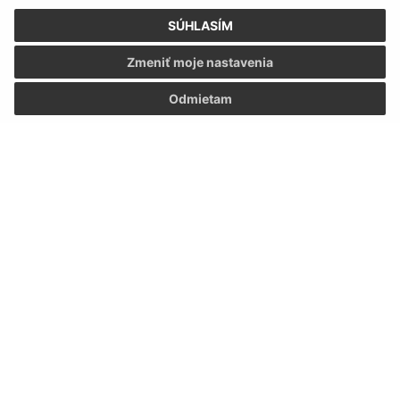
SÚHLASÍM
Zmeniť moje nastavenia
Odmietam
Informácie o stránke:
Vyhlásenie o prístupnosti
Autorské práva
Ochrana osobných údajov
Navigácia:
Vytlačiť aktuálnu stránku
Mapa stránok
Cookies