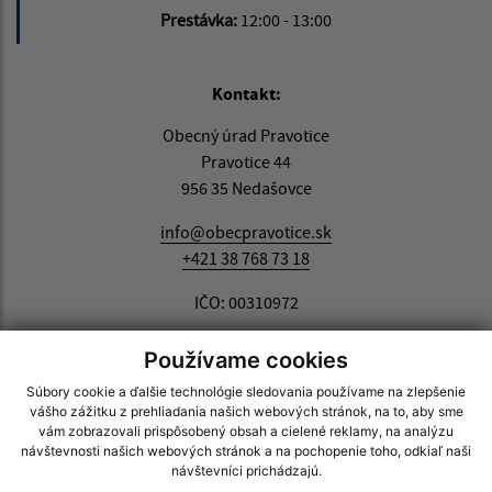
Prestávka:
12:00 - 13:00
Kontakt:
Obecný úrad Pravotice
Pravotice 44
956 35 Nedašovce
info@obecpravotice.sk
+421 38 768 73 18
IČO: 00310972
Používame cookies
Súbory cookie a ďalšie technológie sledovania používame na zlepšenie
vášho zážitku z prehliadania našich webových stránok, na to, aby sme
vám zobrazovali prispôsobený obsah a cielené reklamy, na analýzu
návštevnosti našich webových stránok a na pochopenie toho, odkiaľ naši
návštevníci prichádzajú.