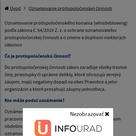
Úvod
Oznamovanie protispoločenskej činnosti
Oznamovanie protispoločenského konania (whistleblowing)
podľa zákona č. 54/2019 Z. z. o ochrane oznamovateľov
protispoločenskej činnosti a o zmene a doplnení niektorých
zákonov
Čo je protispoločenská činnosť?
Do protispoločenskej činnosti zákon zaraďuje všetky trestné
činy, priestupky či správne delikty, ktoré ohrozujú verejný
záujem, majú negatívny dopad na obec Pravotice a jeho
organizácie a ktoré presahujú záujmy jednotlivca.
Kto môže podať oznámenie?
Oznámenie môže podať fyzická osoba, ktorá je v
Nezobrazovať
pracovnoprávnom vzťahu k zamestnávateľovi alebo inom
obdobnom vzťahu k zamestnávateľovi a anonymný
oznamovateľ.