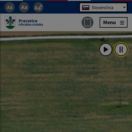
Jazyk
Slovenčina
Pravotice
Menu
Oficiálna stránka