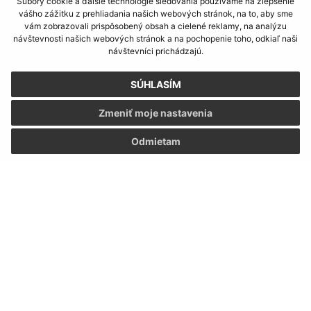
Súbory cookie a ďalšie technológie sledovania používame na zlepšenie
vášho zážitku z prehliadania našich webových stránok, na to, aby sme
Napíšte nám:
vám zobrazovali prispôsobený obsah a cielené reklamy, na analýzu
návštevnosti našich webových stránok a na pochopenie toho, odkiaľ naši
Meno (povinné)
návštevníci prichádzajú.
SÚHLASÍM
E-mailová adresa (povinné)
Zmeniť moje nastavenia
Odmietam
Text vašej správy (povinné)
Oboznámil som sa so
spracúvaním osobných
údajov