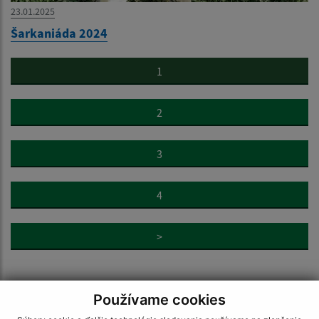
23.01.2025
Šarkaniáda 2024
1
2
3
4
>
Používame cookies