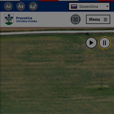
Jazyk
Slovenčina
Pravotice
Menu
Oficiálna stránka