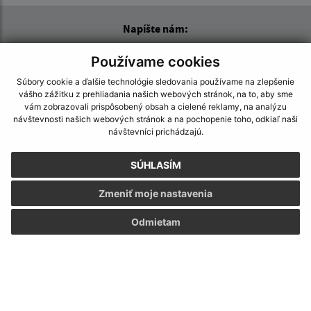
Napíšte nám:
Meno (povinné)
Používame cookies
Súbory cookie a ďalšie technológie sledovania používame na zlepšenie
vášho zážitku z prehliadania našich webových stránok, na to, aby sme
vám zobrazovali prispôsobený obsah a cielené reklamy, na analýzu
E-mailová adresa (povinné)
návštevnosti našich webových stránok a na pochopenie toho, odkiaľ naši
návštevníci prichádzajú.
Text vašej správy (povinné)
SÚHLASÍM
Zmeniť moje nastavenia
Odmietam
Oboznámil som sa so
spracúvaním osobných
údajov