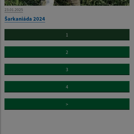
23.01.2025
Šarkaniáda 2024
1
2
3
4
>