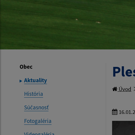
Ple
Obec
Aktuality
Úvod
História
Súčasnosť
16.01.
Fotogaléria
Videogaléria