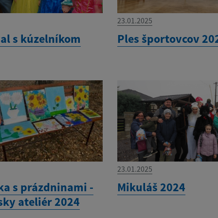
23.01.2025
al s kúzelníkom
Ples športovcov 20
23.01.2025
ka s prázdninami -
Mikuláš 2024
sky ateliér 2024