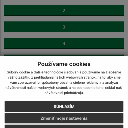
2
3
4
>
Používame cookies
Súbory cookie a ďalšie technológie sledovania používame na zlepšenie
vášho zážitku z prehliadania našich webových stránok, na to, aby sme
vám zobrazovali prispôsobený obsah a cielené reklamy, na analýzu
návštevnosti našich webových stránok a na pochopenie toho, odkiaľ naši
návštevníci prichádzajú.
Napíšte nám:
SÚHLASÍM
Meno (povinné)
Zmeniť moje nastavenia