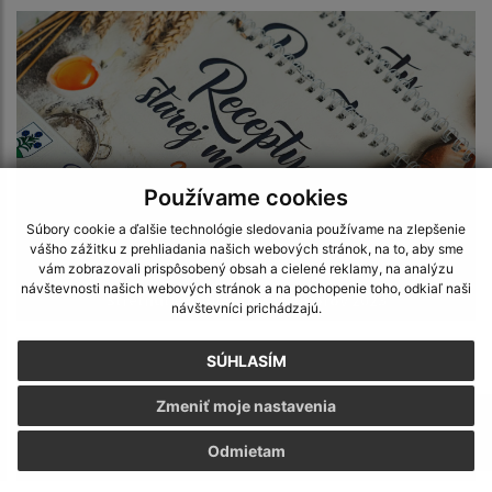
Používame cookies
Súbory cookie a ďalšie technológie sledovania používame na zlepšenie
vášho zážitku z prehliadania našich webových stránok, na to, aby sme
vám zobrazovali prispôsobený obsah a cielené reklamy, na analýzu
návštevnosti našich webových stránok a na pochopenie toho, odkiaľ naši
Stretnutie jubilantov a seniorov 2023
návštevníci prichádzajú.
SÚHLASÍM
Zmeniť moje nastavenia
Odmietam