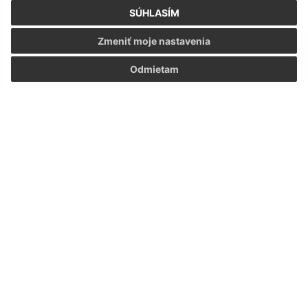
SÚHLASÍM
Zmeniť moje nastavenia
Odmietam
Vianočné tvorivé dielne 2023