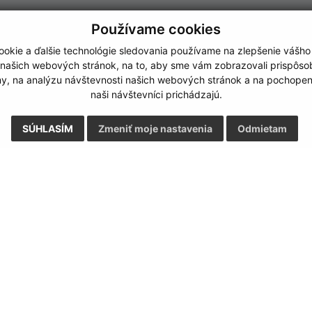
Používame cookies
okie a ďalšie technológie sledovania používame na zlepšenie vášho
 našich webových stránok, na to, aby sme vám zobrazovali prispôs
my, na analýzu návštevnosti našich webových stránok a na pochopeni
naši návštevníci prichádzajú.
SÚHLASÍM
Zmeniť moje nastavenia
Odmietam
Rýchle odkazy:
Aktualiz