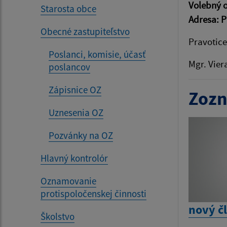
Volebný o
Starosta obce
Adresa: 
Obecné zastupiteľstvo
Pravotice
Poslanci, komisie, účasť
Mgr. Vier
poslancov
Zápisnice OZ
Zozn
Uznesenia OZ
Pozvánky na OZ
Hlavný kontrolór
Oznamovanie
protispoločenskej činnosti
nový č
Školstvo