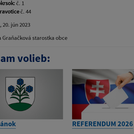
krsok:
č. 1
Pravotice
č. 44
, 20. jún 2023
a Graňačková starostka obce
am volieb:
lánok
REFERENDUM 2026