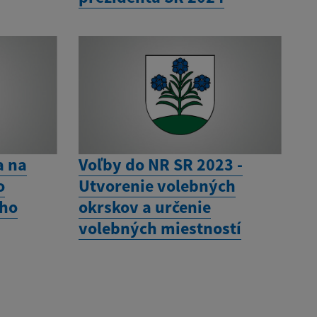
a na
Voľby do NR SR 2023 -
o
Utvorenie volebných
eho
okrskov a určenie
volebných miestností