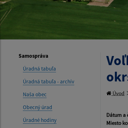
Voľ
Samospráva
Úradná tabuľa
okr
Úradná tabuľa - archív
Úvod
Naša obec
Obecný úrad
Dátum a 
Úradné hodiny
Miesto ko