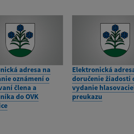
onická adresa na
Elektronická adres
nie oznámení o
doručenie žiadosti 
vaní člena a
vydanie hlasovaci
níka do OVK
preukazu
ice