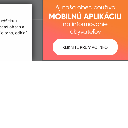
 zážitku z
obený obsah a
e toho, odkiaľ
ované:
Správca obsahu: