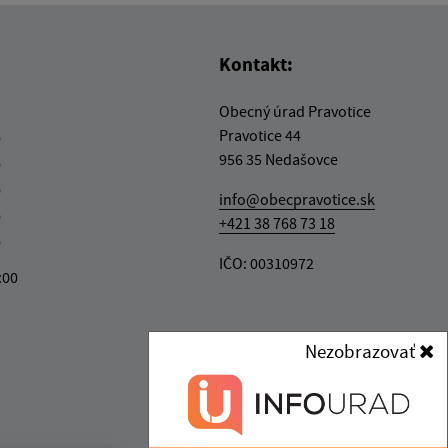
Kontakt:
Obecný úrad Pravotice
Pravotice 44
0
956 35 Nedašovce
0
0
info@obecpravotice.sk
0
+421 38 768 73 18
0
IČO: 00310972
3:00
Nezobrazovať