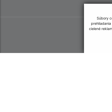
Súbory co
prehliadania
cielené rekla
Informácie o stránke:
Navigácia: