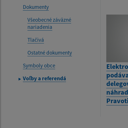
Dokumenty
Všeobecné záväzné
nariadenia
Tlačivá
Ostatné dokumenty
Symboly obce
Elektr
podáva
Voľby a referendá
delego
náhrad
Pravot