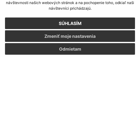
návštevnosti našich webových stránok a na pochopenie toho, odkiaľ naši
návštevníci prichádzajú.
SÚHLASÍM
Zmeniť moje nastavenia
Odmietam
Informácie o stránke:
Vyhlásenie o prístupnosti
Autorské práva
Ochrana osobných údajov
Navigácia:
Vytlačiť aktuálnu stránku