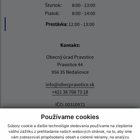
Štvrtok:
8:00 - 13:00
Piatok:
8:00 - 14:00
Prestávka:
12:00 - 13:00
Kontakt:
Obecný úrad Pravotice
Pravotice 44
956 35 Nedašovce
info@obecpravotice.sk
+421 38 768 73 18
IČO: 00310972
Používame cookies
Súbory cookie a ďalšie technológie sledovania používame na zlepšenie
vášho zážitku z prehliadania našich webových stránok, na to, aby sme
vám zobrazovali prispôsobený obsah a cielené reklamy, na analýzu