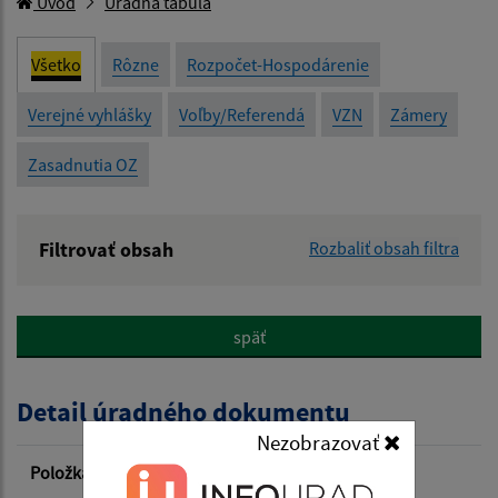
Úvod
Úradná tabuľa
Všetko
Rôzne
Rozpočet-Hospodárenie
Verejné vyhlášky
Voľby/Referendá
VZN
Zámery
Zasadnutia OZ
Filtrovať obsah
Rozbaliť obsah filtra
Názov:
späť
Popis:
Detail úradného dokumentu
Dátum zverejnenia od:
Nezobrazovať
Položka
Informácia