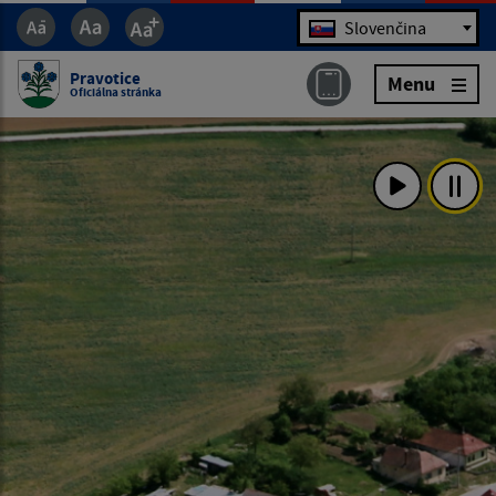
Jazyk
Slovenčina
Pravotice
Menu
Oficiálna stránka