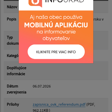
Dátum zverejnenia do:
Názov
Zápisnica z OVK
Popis
výsledky hlasovania vo volebnom okrsku v
Filtrovať
referende
Reset
Typ
Voľby/Referendá
dokumentu
Kategória
Referendá
Doplňujúce
informácie
Dátum
06.07.2026
zverejnenia
Prílohy
zapisnica_ovk_referendum.pdf
(PDF,
962.11KB )