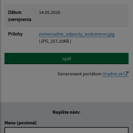
Dátum
14.05.2026
zverejnenia
Prílohy
mimoriadne_odpocty_vodomerov.jpg
(JPG, 257.20KB )
späť
Generované portálom
Uradne.sk
Napíšte nám:
Meno (povinné)