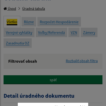
Úvod
Úradná tabuľa
Všetko
Rôzne
Rozpočet-Hospodárenie
Verejné vyhlášky
Voľby/Referendá
VZN
Zámery
Zasadnutia OZ
Filtrovať obsah
Rozbaliť obsah filtra
Názov:
späť
Popis:
Detail úradného dokumentu
Dátum zverejnenia od: