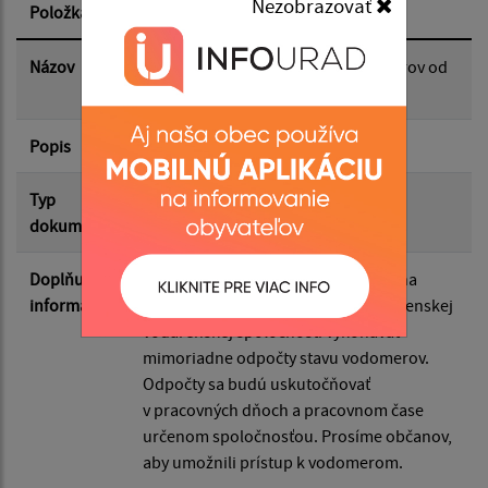
Nezobrazovať
Položka
Informácia
Dátum zverejnenia do:
Názov
Mimoriadne odpočty stavu vodomerov od
15.mája 2026 do 13.júna 2026
Popis
Filtrovať
Reset
Typ
Rôzne
dokumentu
Doplňujúce
V období od 15. mája 2026 do 13. júna
informácie
2026 budú zamestnanci Západoslovenskej
vodárenskej spoločnosti vykonávať
mimoriadne odpočty stavu vodomerov.
Odpočty sa budú uskutočňovať
v pracovných dňoch a pracovnom čase
určenom spoločnosťou. Prosíme občanov,
aby umožnili prístup k vodomerom.