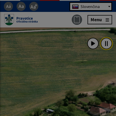
Jazyk
Slovenčina
Pravotice
Menu
Oficiálna stránka