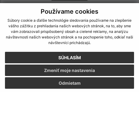
IČO: 00310972
Používame cookies
Súbory cookie a ďalšie technológie sledovania používame na zlepšenie
vášho zážitku z prehliadania našich webových stránok, na to, aby sme
vám zobrazovali prispôsobený obsah a cielené reklamy, na analýzu
návštevnosti našich webových stránok a na pochopenie toho, odkiaľ naši
návštevníci prichádzajú.
SÚHLASÍM
Zmeniť moje nastavenia
Odmietam
Informácie o stránke:
Vyhlásenie o prístupnosti